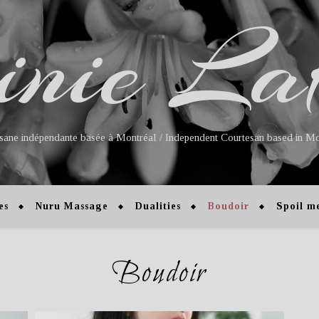
inie La
isane indépendante basée à Montréal / Independent Courtesan based in Mo
es
Nuru Massage
Dualities
Boudoir
Spoil m
Boudoir