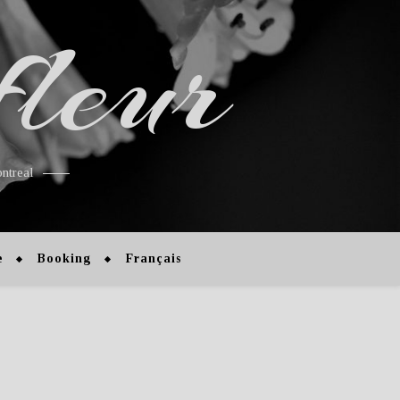
fleur
ntreal
e
Booking
Français