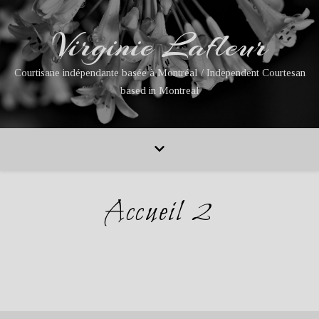
Virginie Lafleur
Courtisane indépendante basée à Montréal / Independent Courtesan
based in Montreal
Accueil 2