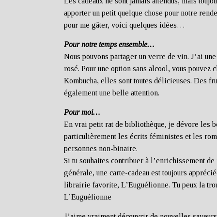
Les cadeaux ne sont jamais attendus, mais toujou
apporter un petit quelque chose pour notre rend
pour me gâter, voici quelques idées…
Pour notre temps ensemble…
Nous pouvons partager un verre de vin. J’ai une
rosé. Pour une option sans alcool, vous pouvez 
Kombucha, elles sont toutes délicieuses. Des frui
également une belle attention.
Pour moi…
En vrai petit rat de bibliothèque, je dévore les 
particulièrement les écrits féministes et les ro
personnes non-binaire.
Si tu souhaites contribuer à l’enrichissement de
générale, une carte-cadeau est toujours appréci
librairie favorite, L’Euguélionne. Tu peux la tro
L’Euguélionne
J’aime vraiment découvrir de nouvelles saveurs