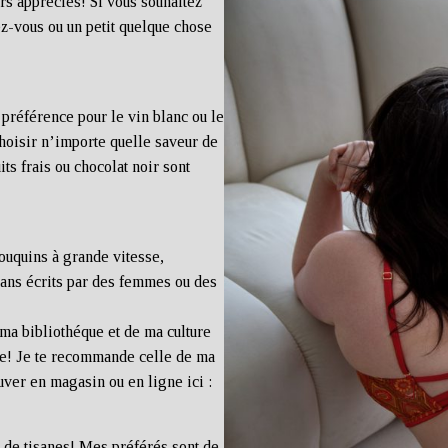
rs appréciés! Si vous souhaitez
ez-vous ou un petit quelque chose
 préférence pour le vin blanc ou le
choisir n’importe quelle saveur de
ts frais ou chocolat noir sont
bouquins à grande vitesse,
mans écrits par des femmes ou des
 ma bibliothéque et de ma culture
ée! Je te recommande celle de ma
uver en magasin ou en ligne ici :
 de tisanes! Mes préférés sont de