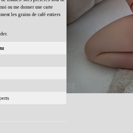
 moi ou me donner une carte
ment les grains de café entiers
der
.
ns
perts