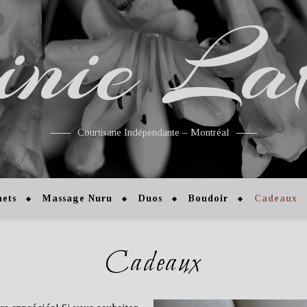
inie La
Courtisane Indépendante – Montréal
hets
Massage Nuru
Duos
Boudoir
Cadeaux
Cadeaux